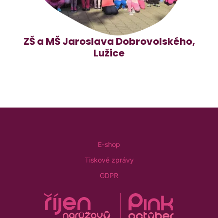
ZŠ a MŠ Jaroslava Dobrovolského,
Lužice
E-shop
Tiskové zprávy
GDPR