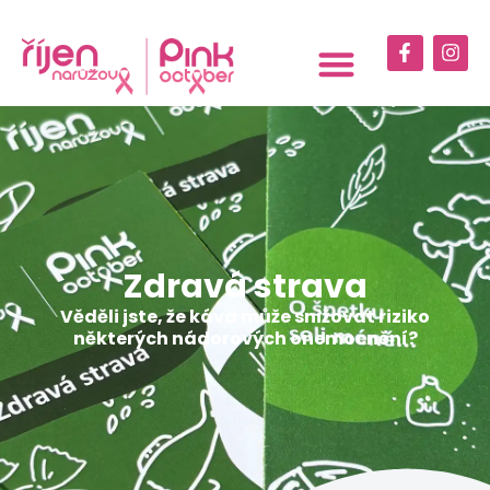
Zdravá strava
Věděli jste, že káva může snižovat riziko
některých nádorových onemocnění?