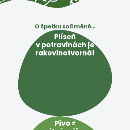
O špetku soli méně…
Plíseň
v potravinách je
rakovinotvorná!
Pivo ≠