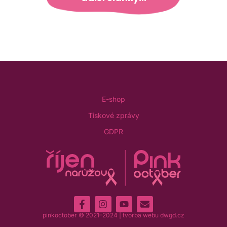
E-shop
Tiskové zprávy
GDPR
pinkoctober © 2021–2024 | tvorba webu
dwgd.cz