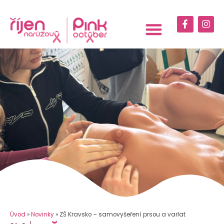
Úvod
»
Novinky
»
ZŠ Kravsko – samovyšeření prsou a varlat